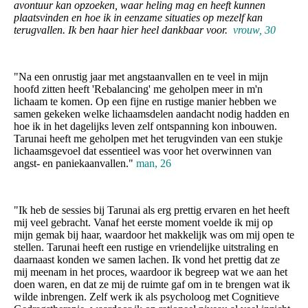
avontuur kan opzoeken, waar heling mag en heeft kunnen
plaatsvinden en hoe ik in eenzame situaties op mezelf kan
terugvallen. Ik ben haar hier heel dankbaar voor.
vrouw, 30
"Na een onrustig jaar met angstaanvallen en te veel in mijn
hoofd zitten heeft 'Rebalancing' me geholpen meer in m'n
lichaam te komen. Op een fijne en rustige manier hebben we
samen gekeken welke lichaamsdelen aandacht nodig hadden en
hoe ik in het dagelijks leven zelf ontspanning kon inbouwen.
Tarunai heeft me geholpen met het terugvinden van een stukje
lichaamsgevoel dat essentieel was voor het overwinnen van
angst- en paniekaanvallen."
man, 26
"
Ik heb de sessies bij Tarunai als erg prettig ervaren en het heeft
mij veel gebracht. Vanaf het eerste moment voelde ik mij op
mijn gemak bij haar, waardoor het makkelijk was om mij open te
stellen. Tarunai heeft een rustige en vriendelijke uitstraling en
daarnaast konden we samen lachen. Ik vond het prettig dat ze
mij meenam in het proces, waardoor ik begreep wat we aan het
doen waren, en dat ze mij de ruimte gaf om in te brengen wat ik
wilde inbrengen. Zelf werk ik als psycholoog met Cognitieve