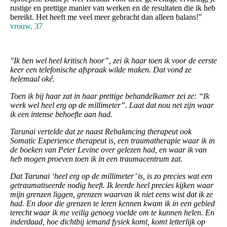
rustige en prettige manier van werken en de resultaten die ik heb
bereikt. Het heeft me veel meer gebracht dan alleen balans!"
vrouw, 37
"Ik ben wel heel kritisch hoor”, zei ik haar toen ik voor de eerste
keer een telefonische afspraak wilde maken. Dat vond ze
helemaal oké.
Toen ik bij haar zat in haar prettige behandelkamer zei ze: “Ik
werk wel heel erg op de millimeter”. Laat dat nou net zijn waar
ik een intense behoefte aan had.
Tarunai vertelde dat ze naast Rebalancing therapeut ook
Somatic Experience therapeut is, een traumatherapie waar ik in
de boeken van Peter Levine over gelezen had, en waar ik van
heb mogen proeven toen ik in een traumacentrum zat.
Dat Tarunai ‘heel erg op de millimeter’ is, is zo precies wat een
getraumatiseerde nodig heeft. Ik leerde heel precies kijken waar
mijn grenzen liggen, grenzen waarvan ik niet eens wist dat ik ze
had. En door die grenzen te leren kennen kwam ik in een gebied
terecht waar ik me veilig genoeg voelde om te kunnen helen. En
inderdaad, hoe dichtbij iemand fysiek komt, komt letterlijk op