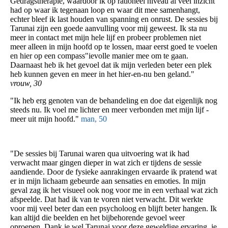
Gedragstherapie, waardoor ik op rationeel niveau al veel inzicht
had op waar ik tegenaan loop en waar dit mee samenhangt,
echter bleef ik last houden van spanning en onrust. De sessies bij
Tarunai zijn een goede aanvulling voor mij geweest. Ik sta nu
meer in contact met mijn hele lijf en probeer problemen niet
meer alleen in mijn hoofd op te lossen, maar eerst goed te voelen
en hier op een compass"ievolle manier mee om te gaan.
Daarnaast heb ik het gevoel dat ik mijn verleden beter een plek
heb kunnen geven en meer in het hier-en-nu ben geland."
vrouw, 30
"Ik heb erg genoten van de behandeling en doe dat eigenlijk nog
steeds nu. Ik voel me lichter en meer verbonden met mijn lijf -
meer uit mijn hoofd."
man, 50
"De sessies bij Tarunai waren qua uitvoering wat ik had
verwacht maar gingen dieper in wat zich er tijdens de sessie
aandiende. Door de fysieke aanrakingen ervaarde ik pratend wat
er in mijn lichaam gebeurde aan sensaties en emoties. In mijn
geval zag ik het visueel ook nog voor me in een verhaal wat zich
afspeelde. Dat had ik van te voren niet verwacht. Dit werkte
voor mij veel beter dan een psycholoog en blijft beter hangen. Ik
kan altijd die beelden en het bijbehorende gevoel weer
oproepen. Dank je wel Tarunai voor deze geweldige ervaring, je