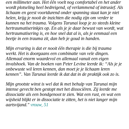
een millimeter aan. Het één voelt nog comfortabel en het ander
wordt plotseling heel bedreigend, of verlammend of intrusief. Als
lichaam en geest voortdurend onder spanning staat kan je niet
helen, krijg je nooit de inzichten die nodig zijn om verder te
kunnen na het trauma. Volgens Tarunai loop je zo steeds kleine
hertraumatiserinkjes op. En als je je daar bewust van wordt, wat
hertraumatisering is, en hoe snel dat al is, als je eenmaal een
beetje in een trauma zit, dan heb je goud in handen.
Mijn ervaring is dat er nooit één therapie is die bij trauma
werkt. Het is doorgaans een combinatie van vele dingen.
Allemaal enorm waardevol en allemaal vanuit een eigen
invalshoek. Van de boeken van Peter Levine leerde ik: “Als je je
onbewuste wil leren kennen, dan moet je je lichaam leren
kennen”. Van Tarunai leerde ik dat dat in de praktijk ook zo is.
Mijn grootste winst is wel dat ik met behulp van Tarunai mijn
intense gevecht ben gestopt met het dissociëren. Zij leerde me
dissociatie als een bondgenoot te zien. Wat een rust, en wat een
wijsheid blijkt er in dissociatie te zitten, het is niet langer mijn
aartsvijand."
vrouw, 51