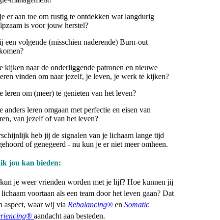
je er aan toe om rustig te ontdekken wat langdurig
lpzaam is voor jouw herstel?
jij een volgende (misschien naderende) Burn-out
rkomen?
je kijken naar de onderliggende patronen en nieuwe
eren vinden om naar jezelf, je leven, je werk te kijken?
je leren om (meer) te genieten van het leven?
je anders leren omgaan met perfectie en eisen van
ren, van jezelf of van het leven?
chijnlijk heb jij de signalen van je lichaam lange tijd
 gehoord of genegeerd - nu kun je er niet meer omheen.
ik jou kan bieden:
kun je weer vrienden worden met je lijf? Hoe kunnen jij
e lichaam voortaan als een team door het leven gaan? Dat
n aspect, waar wij via
Rebalancing®
en
Somatic
riencing®
aandacht aan besteden.