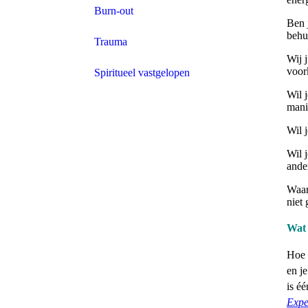
Burn-out
Ben 
behu
Trauma
Wij 
voo
Spiritueel vastgelopen
Wil 
mani
Wil 
Wil 
ande
Waars
niet
Wat 
Hoe 
en j
is éé
Expe