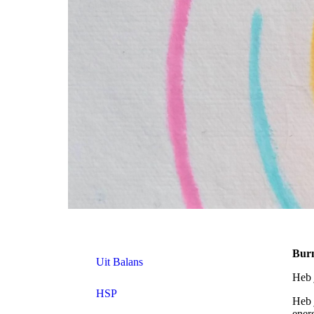
Bur
Uit Balans
Heb 
HSP
Heb 
ener