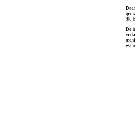
Daar
gedr
die j
De i
vert
mani
wann